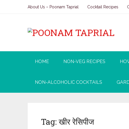
About Us – Poonam Taprial
Cocktail Recipes
HOME
NON-VEG RECIPES
HO
NON-ALCOHOLIC COCKTAILS
GARD
Tag:
खीर रेसिपीज