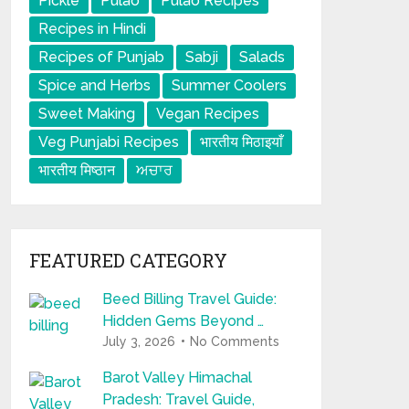
Pickle
Pulao
Pulao Recipes
Recipes in Hindi
Recipes of Punjab
Sabji
Salads
Spice and Herbs
Summer Coolers
Sweet Making
Vegan Recipes
Veg Punjabi Recipes
भारतीय मिठाइयाँ
भारतीय मिष्ठान
ਅਚਾਰ
FEATURED CATEGORY
Beed Billing Travel Guide:
Hidden Gems Beyond …
July 3, 2026
No Comments
Barot Valley Himachal
Pradesh: Travel Guide,