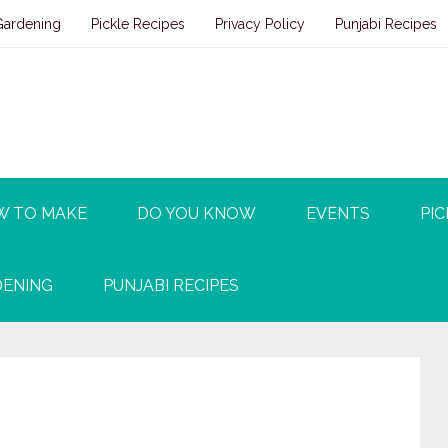
Gardening
Pickle Recipes
Privacy Policy
Punjabi Recipes
W TO MAKE
DO YOU KNOW
EVENTS
PIC
ENING
PUNJABI RECIPES