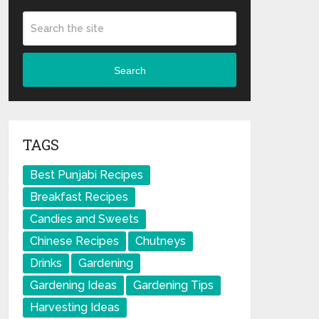
Search
TAGS
Best Punjabi Recipes
Breakfast Recipes
Candies and Sweets
Chinese Recipes
Chutneys
Drinks
Gardening
Gardening Ideas
Gardening Tips
Harvesting Ideas