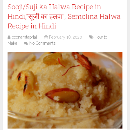
Sooji/Suji ka Halwa Recipe in
Hindi,”सूजी का हलवा”, Semolina Halwa
Recipe in Hindi
poonamtaprial
February 18, 2020
How to
Make
No Comments