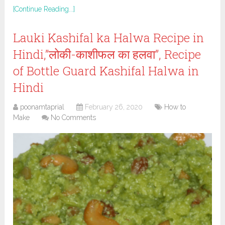
[Continue Reading...]
Lauki Kashifal ka Halwa Recipe in
Hindi,”लोकी-काशीफल का हलवा”, Recipe
of Bottle Guard Kashifal Halwa in
Hindi
poonamtaprial
February 26, 2020
How to
Make
No Comments