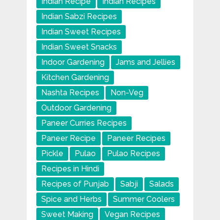
Indian Recipe
Indian Recipes
Indian Sabzi Recipes
Indian Sweet Recipes
Indian Sweet Snacks
Indoor Gardening
Jams and Jellies
Kitchen Gardening
Nashta Recipes
Non-Veg
Outdoor Gardening
Paneer Curries Recipes
Paneer Recipe
Paneer Recipes
Pickle
Pulao
Pulao Recipes
Recipes in Hindi
Recipes of Punjab
Sabji
Salads
Spice and Herbs
Summer Coolers
Sweet Making
Vegan Recipes