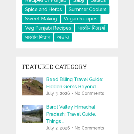
Recipes of Punjab
Sabji
Salads
Spice and Herbs
Summer Coolers
Sweet Making
Vegan Recipes
Veg Punjabi Recipes
भारतीय मिठाइयाँ
भारतीय मिष्ठान
ਅਚਾਰ
FEATURED CATEGORY
Beed Billing Travel Guide:
Hidden Gems Beyond …
July 3, 2026
No Comments
Barot Valley Himachal
Pradesh: Travel Guide,
Things …
July 2, 2026
No Comments