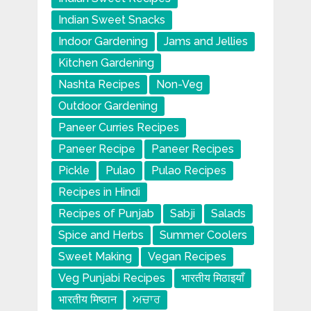
Indian Sweet Snacks
Indoor Gardening
Jams and Jellies
Kitchen Gardening
Nashta Recipes
Non-Veg
Outdoor Gardening
Paneer Curries Recipes
Paneer Recipe
Paneer Recipes
Pickle
Pulao
Pulao Recipes
Recipes in Hindi
Recipes of Punjab
Sabji
Salads
Spice and Herbs
Summer Coolers
Sweet Making
Vegan Recipes
Veg Punjabi Recipes
भारतीय मिठाइयाँ
भारतीय मिष्ठान
ਅਚਾਰ