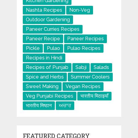
Kitchen Gardening
Nashta Recipes
Non-Veg
Outdoor Gardening
Paneer Curries Recipes
Paneer Recipe
Paneer Recipes
Pickle
Pulao
Pulao Recipes
Recipes in Hindi
Recipes of Punjab
Sabji
Salads
Spice and Herbs
Summer Coolers
Sweet Making
Vegan Recipes
Veg Punjabi Recipes
भारतीय मिठाइयाँ
भारतीय मिष्ठान
ਅਚਾਰ
FEATURED CATEGORY