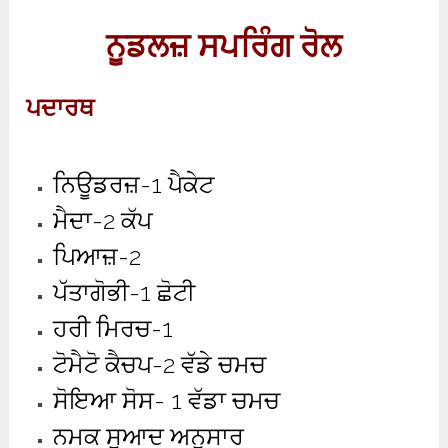
ਨੂਡਲਜ਼ ਸਪਰਿੰਗ ਰੋਲ
ਪਦਾਰਥ
ਨਿਊਡਰਜ਼-1 ਪੈਕੇਟ
ਮੈਦਾ-2 ਕੱਪ
ਪਿਆਜ਼-2
ਪੱਤਾਗੋਭੀ-1 ਛੋਟੀ
ਹਰੀ ਮਿਰਚ-1
ਟੋਮੈਟੋ ਕੈਚਪ-2 ਵੱਡੇ ਚਮਚ
ਸੋਇਆ ਸੋਸ- 1 ਵੱਡਾ ਚਮਚ
ਨਮਕ ਸੁਆਦ ਅਨੁਸਾਰ