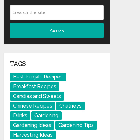
Search
TAGS
Best Punjabi Recipes
Breakfast Recipes
Candies and Sweets
Chinese Recipes
Chutneys
Drinks
Gardening
Gardening Ideas
Gardening Tips
Harvesting Ideas