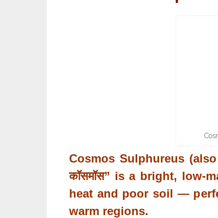
Cos
Cosmos Sulphureus (also
कॉसमॉस”
is a bright, low-m
heat and poor soil — perfe
warm regions.