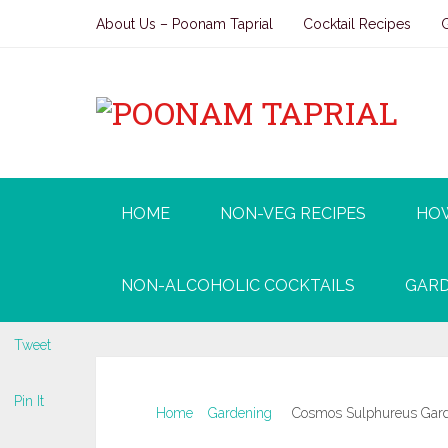
About Us – Poonam Taprial
Cocktail Recipes
HOME
NON-VEG RECIPES
HO
NON-ALCOHOLIC COCKTAILS
GARD
Tweet
Pin It
Home
Gardening
Cosmos Sulphureus Gardeni