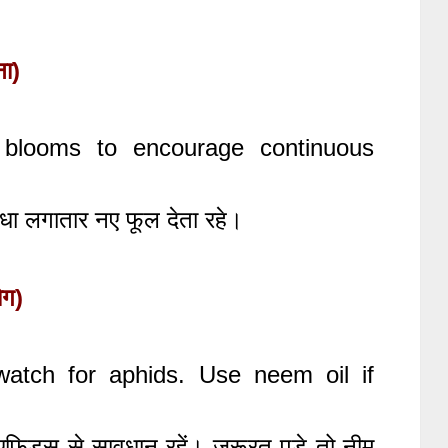
ा)
 blooms to encourage continuous
पौधा लगातार नए फूल देता रहे।
ोग)
 watch for aphids. Use neem oil if
िड्स से सावधान रहें। ज़रूरत पड़े तो नीम