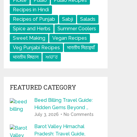
Pickle
Pulao
Pulao Recipes
Recipes in Hindi
Recipes of Punjab
Sabji
Salads
Spice and Herbs
Summer Coolers
Sweet Making
Vegan Recipes
Veg Punjabi Recipes
भारतीय मिठाइयाँ
भारतीय मिष्ठान
ਅਚਾਰ
FEATURED CATEGORY
Beed Billing Travel Guide:
Hidden Gems Beyond …
July 3, 2026
No Comments
Barot Valley Himachal
Pradesh: Travel Guide,