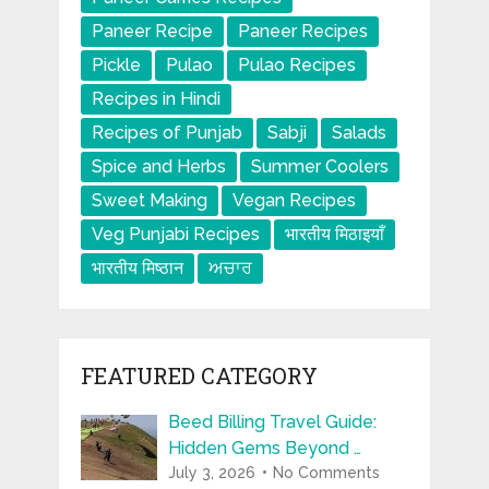
Paneer Recipe
Paneer Recipes
Pickle
Pulao
Pulao Recipes
Recipes in Hindi
Recipes of Punjab
Sabji
Salads
Spice and Herbs
Summer Coolers
Sweet Making
Vegan Recipes
Veg Punjabi Recipes
भारतीय मिठाइयाँ
भारतीय मिष्ठान
ਅਚਾਰ
FEATURED CATEGORY
Beed Billing Travel Guide:
Hidden Gems Beyond …
July 3, 2026
No Comments