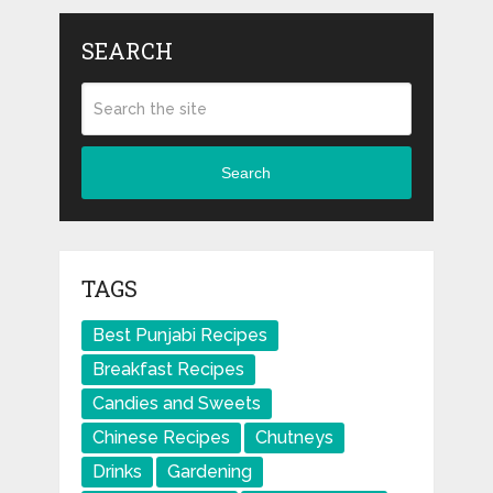
SEARCH
Search
TAGS
Best Punjabi Recipes
Breakfast Recipes
Candies and Sweets
Chinese Recipes
Chutneys
Drinks
Gardening