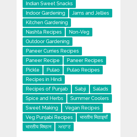
Indian Sweet Snacks
Indoor Gardening
Jams and Jellies
Kitchen Gardening
Nashta Recipes
Non-Veg
Outdoor Gardening
Paneer Curries Recipes
Paneer Recipe
Paneer Recipes
Pickle
Pulao
Pulao Recipes
Recipes in Hindi
Recipes of Punjab
Sabji
Salads
Spice and Herbs
Summer Coolers
Sweet Making
Vegan Recipes
Veg Punjabi Recipes
भारतीय मिठाइयाँ
भारतीय मिष्ठान
ਅਚਾਰ