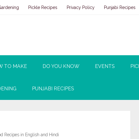
Gardening
Pickle Recipes
Privacy Policy
Punjabi Recipes
W TO MAKE
DO YOU KNOW
EVENTS
PIC
ENING
PUNJABI RECIPES
d Recipes in English and Hindi