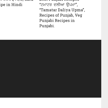
ipe in Hindi
“ਟਮਾਟਰ ਦਲੀਆ ਉਪਮਾ”,
“Tamatar Daliya Upma”,
Recipes of Punjab, Veg
Punjabi Recipes in
Punjabi.