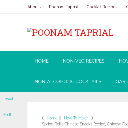
About Us – Poonam Taprial
Cocktail Recipes
HOME
NON-VEG RECIPES
HO
NON-ALCOHOLIC COCKTAILS
GARD
Tweet
Pin It
Home
How To Make
Spring Rolls Chinese Snacks Recipe, Chinese Foo