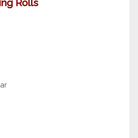
ing Rolls
gar