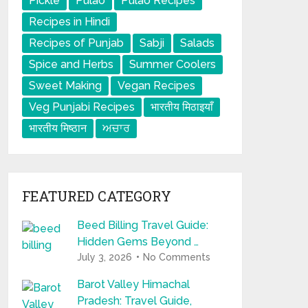
Pickle
Pulao
Pulao Recipes
Recipes in Hindi
Recipes of Punjab
Sabji
Salads
Spice and Herbs
Summer Coolers
Sweet Making
Vegan Recipes
Veg Punjabi Recipes
भारतीय मिठाइयाँ
भारतीय मिष्ठान
ਅਚਾਰ
FEATURED CATEGORY
Beed Billing Travel Guide:
Hidden Gems Beyond …
July 3, 2026
No Comments
Barot Valley Himachal
Pradesh: Travel Guide,