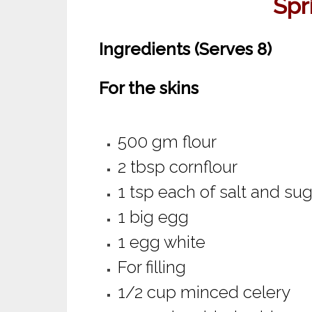
Spr
Ingredients (Serves 8)
For the skins
500 gm flour
2 tbsp cornflour
1 tsp each of salt and su
1 big egg
1 egg white
For filling
1/2 cup minced celery