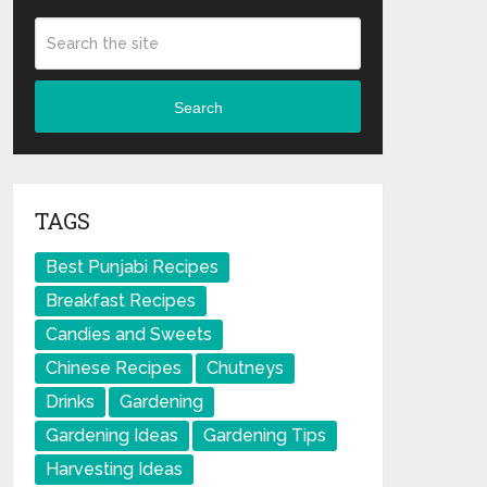
Search
TAGS
Best Punjabi Recipes
Breakfast Recipes
Candies and Sweets
Chinese Recipes
Chutneys
Drinks
Gardening
Gardening Ideas
Gardening Tips
Harvesting Ideas