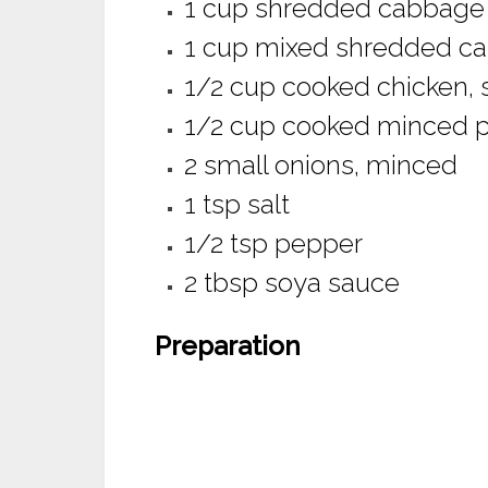
1 cup shredded cabbage
1 cup mixed shredded ca
1/2 cup cooked chicken,
1/2 cup cooked minced 
2 small onions, minced
1 tsp salt
1/2 tsp pepper
2 tbsp soya sauce
Preparation